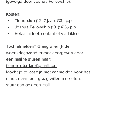
(gevolgd door Joshua Fellowship).
Kosten:
Tienerclub (12-17 jaar): €3,- p.p.
Joshua Fellowship (18+): €5,- p.p.
Betaalmiddel: contant of via Tikkie
Toch afmelden? Graag uiterlijk de 
woensdagavond ervoor doorgeven door 
een mail te sturen naar: 
tienerclub.rdam@gmail.com
Mocht je te laat zijn met aanmelden voor het 
diner, maar toch graag willen mee eten, 
stuur dan ook een mail!
Locatie & Contact
Donarpad 9