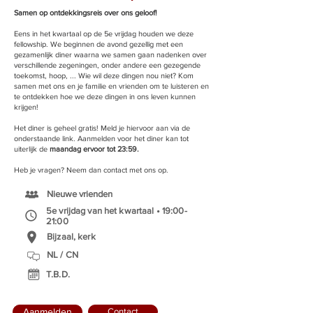
Samen op ontdekkingsreis over ons geloof!
Eens in het kwartaal op de 5e vrijdag houden we deze
fellowship. We beginnen de avond gezellig met een
gezamenlijk diner waarna we samen gaan nadenken over
verschillende zegeningen, onder andere een gezegende
toekomst, hoop, ... Wie wil deze dingen nou niet?
​
Kom
samen met ons en je familie en vrienden om te luisteren en
te ontdekken hoe we deze dingen in ons leven kunnen
krijgen!
Het diner is geheel gratis! Meld je hiervoor aan via de
onderstaande link. Aanmelden voor het diner kan tot
uiterlijk de
maandag ervoor tot 23:59.
Heb je vragen? Neem dan contact met ons op.
Nieuwe vrienden
5e vrijdag van het kwartaal • 19:00-
21:00
Bijzaal, kerk
NL / CN
T.B.D.
Aanmelden
Contact