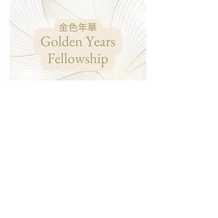
Senioren
3e woensdag van de maand
• 14:00 -
17:00
Bijzaal, kerk
CN
Over Golden Years Fellowship
Deze gezellige fellowship is voor alle senioren.
Contact