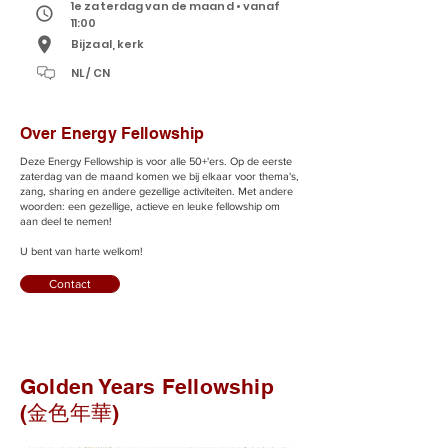
1e zaterdag van de maand • vanaf
11:00
Bijzaal, kerk
NL / CN
Over Energy Fellowship
Deze Energy Fellowship is voor alle 50+'ers. Op de eerste
zaterdag van de maand komen we bij elkaar voor thema's,
zang, sharing en andere gezellige activiteiten. Met andere
woorden: een gezellige, actieve en leuke fellowship om
aan deel te nemen!
U bent van harte welkom!
Contact
Golden Years Fellowship
(金色年華)